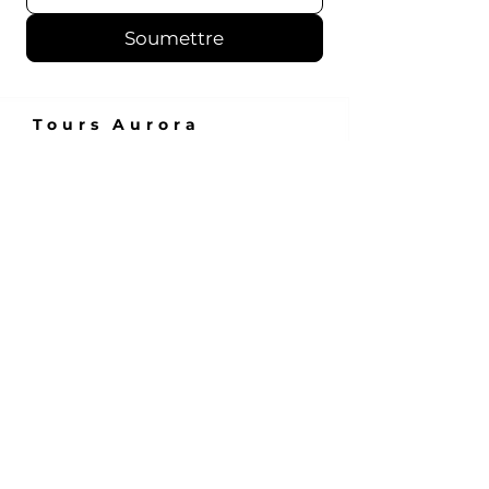
Soumettre
Tours Aurora
Téléphone
Tél. :
514-656-5233
Contact
Intérêt pour le site :
colocation@auroratowers.ca
Accès au site :
opérations@auroratowers.ca
Développement
commercial :
business@auroratowers.ca
Comptes débiteurs:
AR@auroratowers.ca
Comptes à payer:
AP@auroratowers.ca