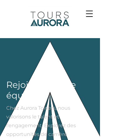
Rejoignez notre
équipe
Chez Aurora Towers, nous
valorisons le talent et
l'engagement. Explorez des
opportunités de carrière